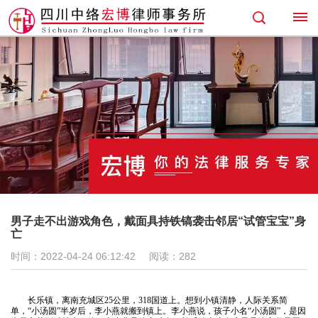
首
页
专
业
领
域
男子走不出游戏角色，戴面具持铁镐袭击邻居“试管宝宝”身
亡
找
时间：2022-04-24 06:12:42
阅读：
282
律
长乐镇，离南充城区
25公里，318国道上。想到小镇清静，人际关系简
师
单，“小汤圆”半岁后，李小燕就搬到镇上。李小燕说，孩子小名“小汤圆”，是因