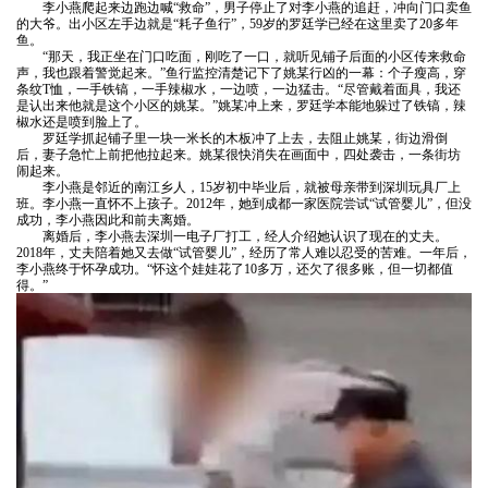
知
李小燕爬起来边跑边喊
“救命”，男子停止了对李小燕的追赶，冲向门口卖鱼
债
的大爷。出小区左手边就是“耗子鱼行”，59岁的罗廷学已经在这里卖了20多年
鱼。
识
务
“那天，我正坐在门口吃面，刚吃了一口，就听见铺子后面的小区传来救命
声，我也跟着警觉起来。”鱼行监控清楚记下了姚某行凶的一幕：个子瘦高，穿
刑
法
纠
条纹T恤，一手铁镐，一手辣椒水，一边喷，一边猛击。“尽管戴着面具，我还
是认出来他就是这个小区的姚某。”姚某冲上来，罗廷学本能地躲过了铁镐，辣
事
纷
椒水还是喷到脸上了。
律
罗廷学抓起铺子里一块一米长的木板冲了上去，去阻止姚某，街边滑倒
案
婚
后，妻子急忙上前把他拉起来。姚某很快消失在画面中，四处袭击，一条街坊
闹起来。
件
姻
问
李小燕是邻近的南江乡人，
15岁初中毕业后，就被母亲带到深圳玩具厂上
班。李小燕一直怀不上孩子。2012年，她到成都一家医院尝试“试管婴儿”，但没
债
家
成功，李小燕因此和前夫离婚。
答
离婚后，李小燕去深圳一电子厂打工，经人介绍她认识了现在的丈夫。
务
庭
2018年，丈夫陪着她又去做“试管婴儿”，经历了常人难以忍受的苦难。一年后，
刑
李小燕终于怀孕成功。“怀这个娃娃花了10多万，还欠了很多账，但一切都值
新
纠
房
得。”
事
纷
产
闻
案
婚
纠
件
姻
热
纷
债
家
知
点
务
庭
识
关
纠
合
产