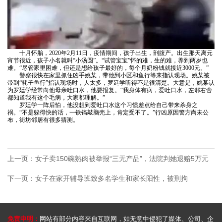
纷
同
于
权
婚
纠
更
姻
我
纷
多
家
知
十月怀胎，
2020年2月11日，疫情期间，孩子出生，剖腹产。出生那天离元
们
模
庭
宵节很近，孩子小名就叫“小汤圆”。“试管宝宝”怀的难，生的难，养到两岁也
识
律
难。“尽管家里困难，但还是想给孩子最好的，每个月奶粉钱就接近3000元。”
板
合
警察很快在家里抓住凶手姚某，带他到小区和鱼行等来指认现场。姚某被
产
所
带到
“耗子鱼行”指认现场时，人太多，罗廷学听得不是很清楚。大意是，姚某认
同
为罗廷学经常向他母亲吐口水，他要报复。“我身体有病，爱吐口水，左邻右舍
权
简
都知道我有这个毛病，大家都理解。”
纠
罗廷学一阵后怕，他没想到爱吐口水这个习惯差点给自己带来杀身之
更
介
祸。
“不是躲得快的话，一铁镐敲脑壳上，肯定受不了。”行凶原因警方尚未公
纷
布，街坊邻居有很多猜测。
多
律
知
知
所
识
识
风
上一页：女子卖150碗熟肉被举报“三无产品”，法院判她退赔5万元
产
采
下一页：女子在家开辅导班致多名学生和家长阳性，被刑拘
权
联
更
系
多
我
免责申明：
网站有部分内容来自互联网，如无意中侵犯了媒体、公司、企