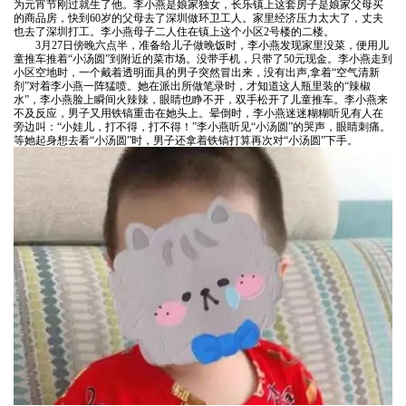
为元宵节刚过就生了他。李小燕是娘家独女，长乐镇上这套房子是娘家父母买
资
成
的商品房，快到60岁的父母去了深圳做环卫工人。家里经济压力太大了，丈夫
也去了深圳打工。李小燕母子二人住在镇上这个小区2号楼的二楼。
深
3月27日傍晚六点半，准备给儿子做晚饭时，李小燕发现家里没菜，便用儿
功
童推车推着“小汤圆”到附近的菜市场。没带手机，只带了50元现金。李小燕走到
专
小区空地时，一个戴着透明面具的男子突然冒出来，没有出声,拿着“空气清新
剂”对着李小燕一阵猛喷。她在派出所做笔录时，才知道这人瓶里装的“辣椒
业
案
水”，李小燕脸上瞬间火辣辣，眼睛也睁不开，双手松开了儿童推车。李小燕来
不及反应，男子又用铁镐重击在她头上。晕倒时，李小燕迷迷糊糊听见有人在
律
旁边叫：“小娃儿，打不得，打不得！”李小燕听见“小汤圆”的哭声，眼睛刺痛。
例
等她起身想去看“小汤圆”时，男子还拿着铁镐打算再次对“小汤圆”下手。
师
民
合
专
事
业
同
案
法
件
律
模
刑
顾
板
事
问
刑
法
案
事
件
律
案
件