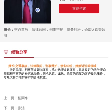
资
成
立即咨询
深
功
专
业
案
擅长：
交通事故，法律顾问，刑事辩护，债务纠纷，婚姻诉讼等领
律
域
例
师
民
合
专
事
经验分享
业
同
案
法
擅长:交通事故，法律顾问，刑事辩护，债务纠纷，婚姻诉讼等领域
件
律
模
涉足民商、刑事等多领域案件，承办代理多起案件，具备良好的法学理论
基础和丰富的诉讼实践经验，秉承认真、诚恳、负责的态度为客户提供服务，
刑
顾
尽最大努力维护客户的合法权益。
板
事
问
刑
法
案
事
件
上一页：杨丙华
律
案
下一页：张洁
件