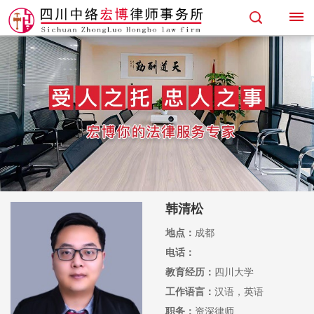
首
页
专
业
领
韩清松
域
地点：
成都
找
电话：
律
教育经历：
四川大学
工作语言：
汉语，英语
师
职务：
资深律师