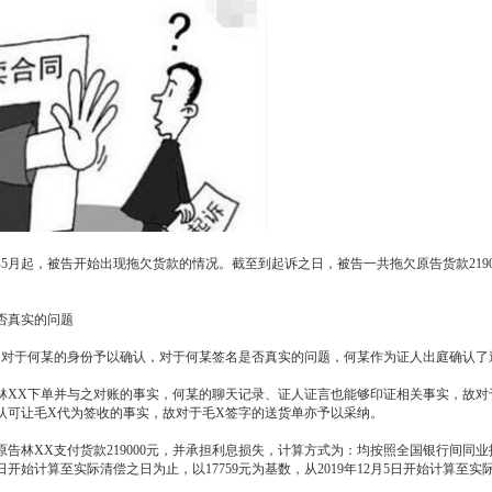
9年5月起，被告开始出现拖欠货款的情况。截至到起诉之日，被告一共拖欠原告货款2190
否真实的问题
司对于何某的身份予以确认，对于何某签名是否真实的问题，何某作为证人出庭确认了
向林XX下单并与之对账的事实，何某的聊天记录、证人证言也能够印证相关事实，故对
认可让毛X代为签收的事实，故对于毛X签字的送货单亦予以采纳。
告林XX支付货款219000元，并承担利息损失，计算方式为：均按照全国银行间同
20日开始计算至实际清偿之日为止，以17759元为基数，从2019年12月5日开始计算至实