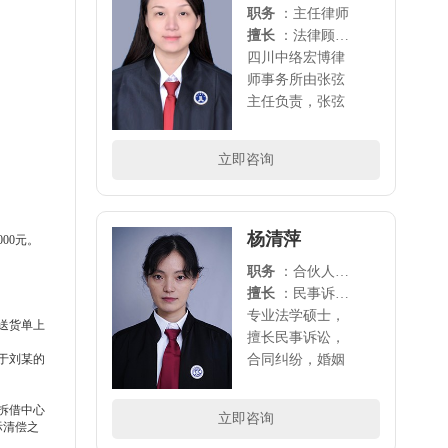
职务
：主任律师
擅长
：法律顾问、刑事诉讼、劳动争议、离婚诉讼、各类合同纠纷等多领域的法律诉讼
四川中络宏博律
师事务所由张弦
主任负责，张弦
主任2003年毕业
于西南政法大
立即咨询
学，2004开始从
事法律事物研
究，历任多家律
所专职律师和律
杨清萍
00元。
所主任（如富地
职务
：合伙人律师
建设、北京博儒
擅长
：民事诉讼，合同纠纷，婚姻家庭，债权债务， 工伤赔偿，劳动纠纷，知识产权等领域的法律诉讼
等）。中络宏博
专业法学硕士，
现有律师..
送货单上
擅长民事诉讼，
于刘某的
合同纠纷，婚姻
家庭，债权债
务， 工伤赔偿，
业拆借中心
立即咨询
劳动纠纷，知识
际清偿之
产权等 领域的法