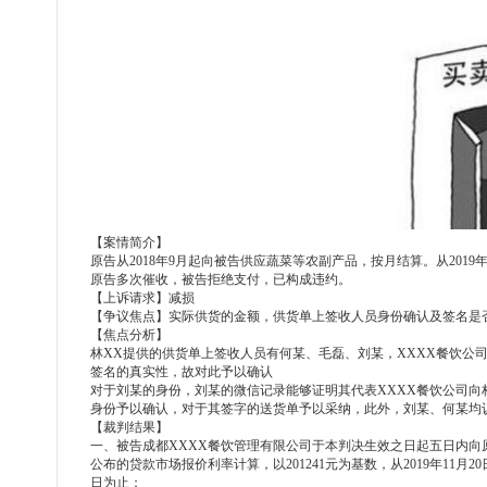
【案情简介】
原告从
2018年9月起向被告供应蔬菜等农副产品，按月结算。从201
原告多次催收，被告拒绝支付，已构成违约。
【上诉请求】减损
【争议焦点】实际供货的金额，供货单上签收人员身份确认及签名是
【焦点分析】
林
XX提供的供货单上签收人员有何某、毛磊、刘某，XXXX餐饮公
签名的真实性，故对此予以确认
对于刘某的身份，刘某的微信记录能够证明其代表
XXXX餐饮公司
身份予以确认，对于其签字的送货单予以采纳，此外，刘某、何某均
【裁判结果】
一、被告成都
XXXX餐饮管理有限公司于本判决生效之日起五日内向原
公布的贷款市场报价利率计算，以201241元为基数，从2019年11月
日为止；