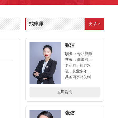
找律师
更 多 >
张洁
职务
：专职律师
擅长
：商事纠纷（含合同纠纷、经济纠纷、公司法律顾问、劳动工伤、股权合伙）及相关婚姻家事、刑事案件
专利师、律师双
证，从业多年，
具备商事相关纠
纷全方位法律服
务能力，是创业
立即咨询
者的坚实后盾。..
张弦