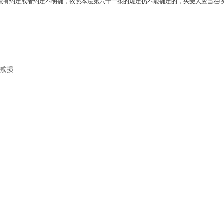
没有约定或者约定不明确，依照本法第六十一条的规定仍不能确定的，买受人应当在
减损