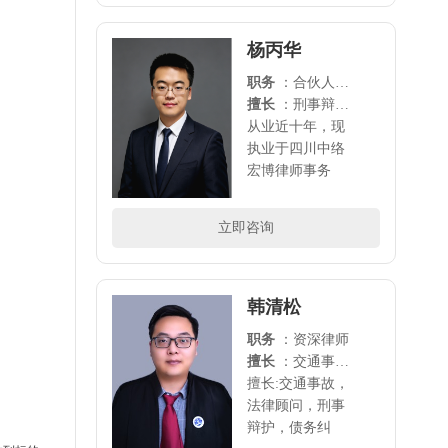
律诉讼；杨律师
待人以诚，立世
杨丙华
以信，法律专业
职务
：合伙人律师
知识扎实、办事
擅长
：刑事辩护、法律顾问，房产纠纷、交通事故、债权 债务、合同纠纷、知识产权等领域的法律诉讼。
认真负责、办案
从业近十年，现
经..
执业于四川中络
宏博律师事务
所，擅长：刑事
辩护、劳动争
立即咨询
议，离婚纠纷，
房产纠纷、交通
事故、债权债
务、合同纠纷、
韩清松
知识产权等..
职务
：资深律师
擅长
：交通事故，法律顾问，刑事辩护，债务纠纷，婚姻诉讼等领域
擅长:交通事故，
法律顾问，刑事
辩护，债务纠