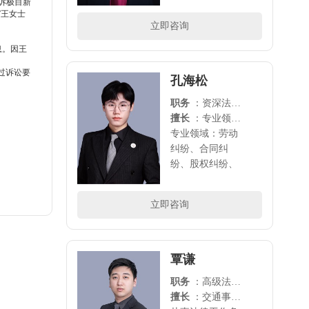
纷，婚姻诉讼等
告诉极目新
”王女士
领域涉足民商、
立即咨询
刑事等多领域案
件，承办代理多
息。因王
起案件，具备良
过诉讼要
好的法学理论..
孔海松
职务
：资深法律顾问
擅长
：专业领域：劳动纠纷、合同纠纷、股权纠纷、侵权责任纠纷、企业法律顾问
专业领域：劳动
纠纷、合同纠
纷、股权纠纷、
侵权责任纠纷、
企业法律顾问..
立即咨询
覃谦
职务
：高级法律顾问
擅长
：交通事故，债务纠纷，工伤赔偿，法律顾问，知识产权等领域