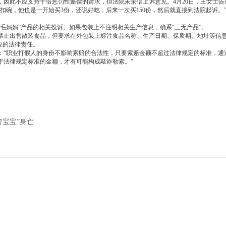
，因此不应支持十倍惩罚性赔偿的请求，但法院未采信上诉意见。
4月20日，王女士
个扣碗，他也是一开始买3份，还说好吃，后来一次买150份，然后就直接到法院起诉。
“毛妈妈”产品的相关投诉。如果包装上不注明相关生产信息，确系“三无产品”。
禁止出售散装食品，但要求在外包装上标注食品名称、生产日期、保质期、地址等信
应的法律责任。
：
“职业打假人的身份不影响索赔的合法性，只要索赔金额不超过法律规定的标准，通
于法律规定标准的金额，才有可能构成敲诈勒索。”
宝宝”身亡