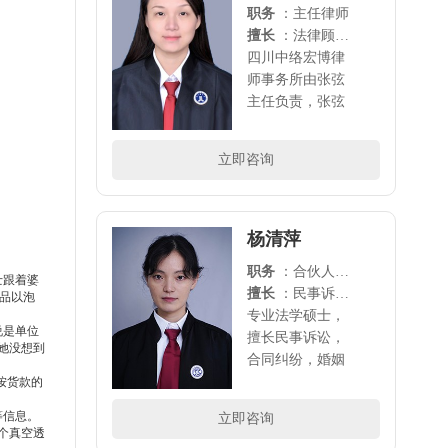
职务
：主任律师
擅长
：法律顾问、刑事诉讼、劳动争议、离婚诉讼、各类合同纠纷等多领域的法律诉讼
四川中络宏博律
师事务所由张弦
主任负责，张弦
主任2003年毕业
于西南政法大
立即咨询
学，2004开始从
事法律事物研
究，历任多家律
所专职律师和律
杨清萍
所主任（如富地
职务
：合伙人律师
建设、北京博儒
士跟着婆
擅长
：民事诉讼，合同纠纷，婚姻家庭，债权债务， 工伤赔偿，劳动纠纷，知识产权等领域的法律诉讼
产品以泡
等）。中络宏博
专业法学硕士，
现有律师..
说是单位
擅长民事诉讼，
她没想到
合同纠纷，婚姻
家庭，债权债
按货款的
务， 工伤赔偿，
等信息。
立即咨询
劳动纠纷，知识
个真空透
产权等 领域的法