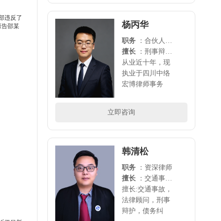
律诉讼；杨律师
部违反了
待人以诚，立世
杨丙华
原告邵某
以信，法律专业
职务
：合伙人律师
知识扎实、办事
擅长
：刑事辩护、法律顾问，房产纠纷、交通事故、债权 债务、合同纠纷、知识产权等领域的法律诉讼。
认真负责、办案
从业近十年，现
经..
执业于四川中络
宏博律师事务
所，擅长：刑事
辩护、劳动争
立即咨询
议，离婚纠纷，
房产纠纷、交通
事故、债权债
务、合同纠纷、
韩清松
知识产权等..
职务
：资深律师
擅长
：交通事故，法律顾问，刑事辩护，债务纠纷，婚姻诉讼等领域
擅长:交通事故，
法律顾问，刑事
辩护，债务纠