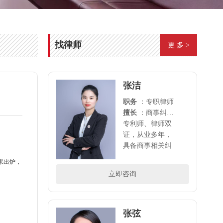
找律师
更 多 >
张洁
职务
：专职律师
擅长
：商事纠纷（含合同纠纷、经济纠纷、公司法律顾问、劳动工伤、股权合伙）及相关婚姻家事、刑事案件
专利师、律师双
证，从业多年，
具备商事相关纠
纷全方位法律服
果出炉，
务能力，是创业
立即咨询
者的坚实后盾。..
张弦