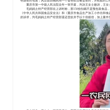
明袋密封包装；风豆豉回锅肉用一个金色铝箔餐盒密封，并粘贴封口
重庆市第一中级人民法院去年一审开庭，判决王女士败诉，王女
毛妈妈土特产经营部在上诉时称，那
150份扣碗不是预包装食
《中华人民共和国食品安全法》和《重庆市食品生产加工小作坊和食
的诉求，判毛妈妈土特产经营部退还货款并予以十倍赔偿，加上案件