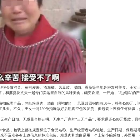
但很会做泡菜、黄荆麦酱、渣海椒、风豆豉、腊肉、香肠等当地各种农村美食。王女
网店，和婆婆及丈夫一起专门卖这些自制的风味美食，颇受欢迎。一开始，“毛妈妈”的
份扣碗类产品，包括粉蒸肉、烧白（即扣肉）、风豆豉回锅肉各50份，总价4500元，
几天。不久，王女士将150份扣碗做好后用真空包装发货，但包装上没有任何标识，
无生产日期、无质量合格证明、无生产厂家的“三无产品”，要求退还4500元货款，且
种食品，包装上都按规定标注了食品名称、生产经营者名称地址、生产日期、保质期
，她来不及准备有上述信息的标准包装。粉蒸肉和烧白是用一个土制小碗盛放，外面用一