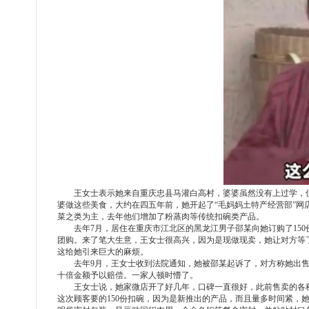
王女士表示她来自重庆忠县马灌白高村，婆婆虽然没有上过学，
婆做这些美食，大约在四五年前，她开起了
“毛妈妈土特产经营部”
菜之类为主，去年他们增加了粉蒸肉等传统扣碗类产品。
去年
7月，居住在重庆市江北区的黑龙江男子邵某向她订购了150
团购。来了笔大生意，王女士很高兴，因为是现做现卖，她让对方等了
这给她引来巨大的麻烦。
去年
9月，王女士收到法院通知，她被邵某起诉了，对方称她出售
十倍金额予以赔偿。一家人顿时懵了。
王女士说，她家微店开了好几年，口碑一直很好，此前售卖的各
这次顾客要的
150份扣碗，因为是新推出的产品，而且量多时间紧