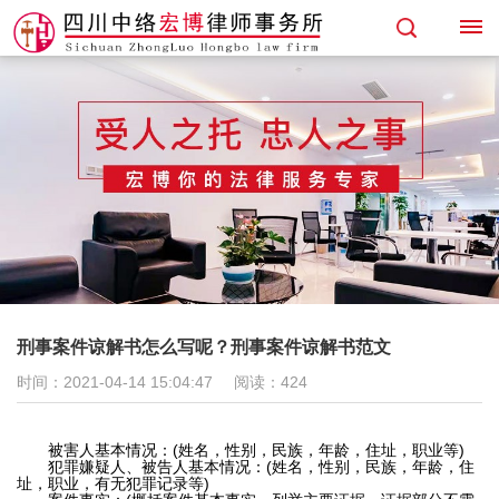
首
页
专
业
领
域
刑事案件谅解书怎么写呢？刑事案件谅解书范文
找
时间：2021-04-14 15:04:47
阅读：
424
律
被害人基本情况：(姓名，性别，民族，年龄，住址，职业等)
犯罪嫌疑人、被告人基本情况：(姓名，性别，民族，年龄，住
师
址，职业，有无犯罪记录等)