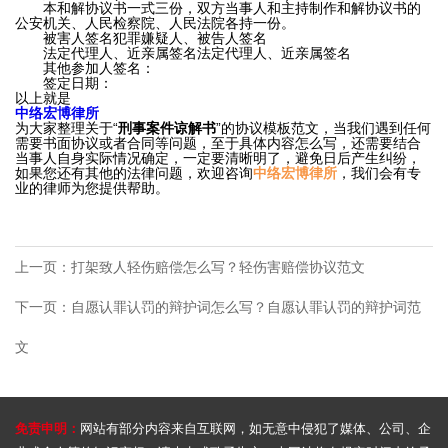
知
本和解协议书一式三份，双方当事人和主持制作和解协议书的
债
公安机关、人民检察院、人民法院各持一份。
被害人签名犯罪嫌疑人、被告人签名
识
务
法定代理人、近亲属签名法定代理人、近亲属签名
其他参加人签名：
刑
法
纠
签定日期：
以上就是
事
纷
中络宏博律所
律
为大家整理关于“
刑事案件谅解书
”的协议模板范文，当我们遇到任何
案
婚
需要书面协议或者合同等问题，至于具体内容怎么写，还需要结合
当事人自身实际情况确定，一定要清晰明了，避免日后产生纠纷，
件
姻
问
如果您还有其他的法律问题，欢迎咨询
中络宏博律所
，我们会有专
业的律师为您提供帮助。
债
家
答
务
庭
刑
新
纠
房
上一页：打架致人轻伤赔偿怎么写？轻伤害赔偿协议范文
事
纷
产
闻
案
下一页：自愿认罪认罚的辩护词怎么写？自愿认罪认罚的辩护词范
婚
纠
件
姻
热
文
纷
债
家
知
点
务
庭
识
关
纠
免责申明：
网站有部分内容来自互联网，如无意中侵犯了媒体、公司、企
合
产