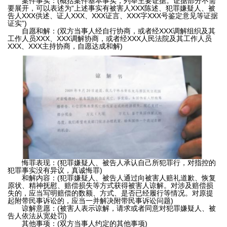
案件事实：(概括案件基本事实，列举主要证据。证据部分不需
资
要展开，可以表述为“上述事实有被害人XXX陈述、犯罪嫌疑人、被
成
告人XXX供述、证人XXX、XXX证言、XXX字XXX号鉴定意见等证据
深
证实”)
自愿和解：(双方当事人经自行协商，或者经XXX调解组织及其
功
专
工作人员XXX、XXX调解协商，或者经XXX人民法院及其工作人员
XXX、XXX主持协商，自愿达成和解)
业
案
律
例
师
民
合
专
事
业
同
案
法
件
律
模
刑
顾
悔罪表现：(犯罪嫌疑人、被告人承认自己所犯罪行，对指控的
板
事
犯罪事实没有异议，真诚悔罪)
问
刑
和解内容：(犯罪嫌疑人、被告人通过向被害人赔礼道歉、恢复
法
案
原状、精神抚慰、赔偿损失等方式获得被害人谅解。对涉及赔偿损
事
失的，应当写明赔偿的数额、方式、是否已经履行等情况。对原提
件
起附带民事诉讼的，应当一并解决附带民事诉讼问题)
律
案
谅解意愿：(被害人表示谅解，请求或者同意对犯罪嫌疑人、被
告人依法从宽处罚)
件
其他事项：(双方当事人约定的其他事项)