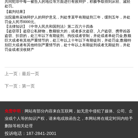
知
共同犯罪中每一被告人的地位等方面进行有效辩护，积极争取得到从轻、减轻
债
处罚。
【裁判结果】
识
务
法院最终采纳辩护人的辩护意见，判处李某甲有期徒刑三年，缓刑五年，并处
刑
罚金人民币
8000元。
法
纠
【法律知识】《中华人民共和国刑法》第二百六十四条
事
【盗窃罪】盗窃公私财物，数额较大的，或者多次盗窃、入户盗窃、携带凶器
纷
盗窃、扒窃的，处三年以下有期徒刑、拘役或者管制，并处或者单处罚金
;数额
律
案
巨大或者有其他严重情节的，处三年以上十年以下有期徒刑，并处罚金;数额特
婚
别巨大或者有其他特别严重情节的，处十年以上有期徒刑或者无期徒刑，并处
件
罚金或者没收财产
姻
问
债
家
答
务
庭
上一页：最后一页
刑
新
纠
房
事
下一页：第一页
纷
产
闻
案
婚
纠
件
姻
热
纷
债
免责申明：
网站有部分内容来自互联网，如无意中侵犯了媒体、公司、企
家
知
业或个人等的知识产权，请来电或致函告之，本网站将在规定时间内给予
点
务
庭
删除等相关处理
识
关
纠
合
投诉电话：187-2841-2001
产