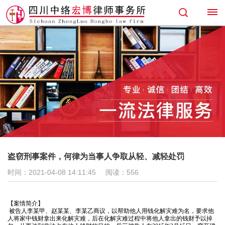
首
页
专
业
领
域
盗窃刑事案件，何律为当事人争取从轻、减轻处罚
找
时间：2021-04-08 14:11:45
阅读：
556
律
【案情简介】
被告人李某甲、赵某某、李某乙商议，以帮助他人用钱化解灾难为名，要求他
师
人将家中钱财拿出来化解灾难，后在化解灾难过程中将他人拿出的钱财予以掉