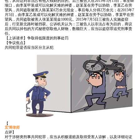
包，从而达到非法占有他人钱财的目的。后三被告人在
2015年3月15日，窜至碑
资
成
垭口，由李某甲装成可以化解灾难的神婆，赵某某在旁予以协助，李某乙在旁
望风，共同盗取被害人陈某某6万余元现金，事后每人分得2万余元；在2015年7
深
月5日，由李某乙装成可以化解灾难的神婆，赵某某在旁予以协助，李某甲在旁
功
望风，共同盗取被害人张某某现金1000元。2015年7月5日三被告人实施盗窃
专
后，行至新北路时被挡获。公诉机关认为：三被告人以非法占有为目的，商议
后共同以掉包的方式秘密窃取他人财物，数额巨大，应当以盗窃罪追究刑事责
业
任。
案
【上诉请求】争取得低限度的刑事处罚
律
【争议焦点】
共同犯罪是否应当区分主从犯
例
师
民
合
专
事
业
同
案
法
件
律
模
刑
顾
板
事
问
刑
法
案
事
件
【
律
案
宏博律师
点评】
件
对于涉财类刑事共同犯罪，应当从积极退赔及取得受害人谅解，以及详细论证